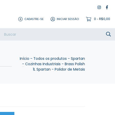
0
R$0,00
CADASTRE-SE
INICIAR SESSÃO
-
dade
Trocas e Devoluções
Perguntas Frequentes
Início
-
Todos os produtos
-
Spartan
-
Cozinhas Industriais
-
Brass Polish
1L Spartan - Polidor de Metais