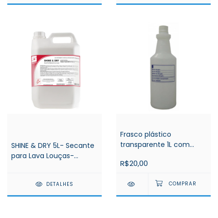
Frasco plástico
transparente 1L com
SHINE & DRY 5L- Secante
gravação para diluição
para Lava Louças-
R$20,00
Spartan
Spartan
DETALHES