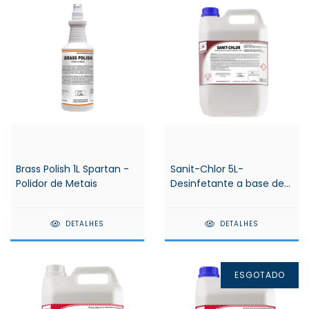
Brass Polish 1L Spartan -
Sanit-Chlor 5L-
Polidor de Metais
Desinfetante a base de
hipoclorito de sódio -
Spartan
DETALHES
DETALHES
ESGOTADO