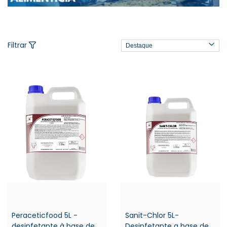
Filtrar
Peraceticfood 5L -
Sanit-Chlor 5L-
desinfetante à base de
Desinfetante a base de