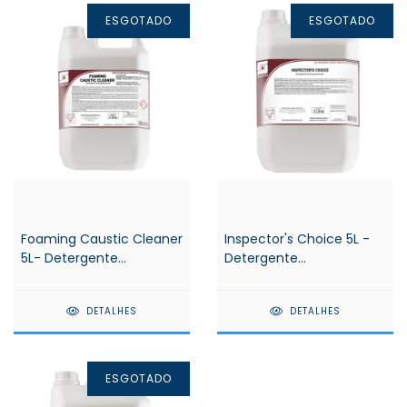
ESGOTADO
ESGOTADO
Foaming Caustic Cleaner
Inspector's Choice 5L -
5L- Detergente
Detergente
desengordurante
desengordurante -
alcalino- Spartan
Spartan
DETALHES
DETALHES
ESGOTADO