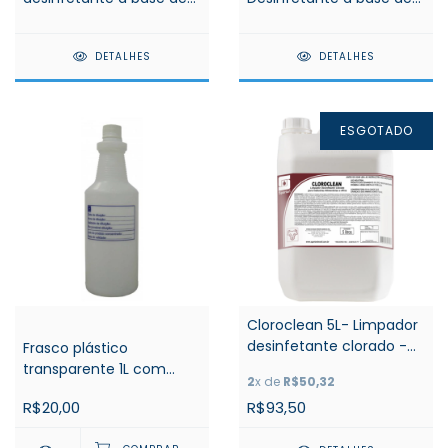
Ácido Peracético -
hipoclorito de sódio -
Spartan
Spartan
DETALHES
DETALHES
ESGOTADO
Cloroclean 5L- Limpador
desinfetante clorado -
Frasco plástico
Spartan
transparente 1L com
2
x de
R$50,32
gravação para diluição
R$93,50
R$20,00
Spartan