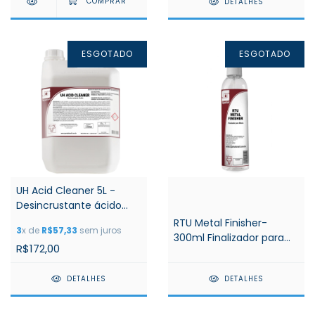
DETALHES
ESGOTADO
ESGOTADO
UH Acid Cleaner 5L -
Desincrustante ácido
para Limpeza CIP-
RTU Metal Finisher-
3
x de
R$57,33
sem juros
Spartan
300ml Finalizador para
R$172,00
Metais- Spartan
DETALHES
DETALHES